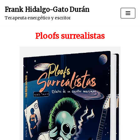
Saltar
Frank Hidalgo-Gato Durán
al
Terapeuta energético y escritor
contenido
Ploofs surrealistas