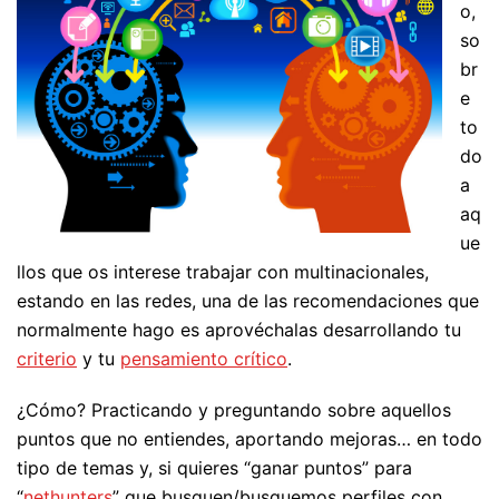
o,
so
br
e
to
do
a
aq
ue
llos que os interese trabajar con multinacionales,
estando en las redes, una de las recomendaciones que
normalmente hago es aprovéchalas desarrollando tu
criterio
y tu
pensamiento crítico
.
¿Cómo? Practicando y preguntando sobre aquellos
puntos que no entiendes, aportando mejoras… en todo
tipo de temas y, si quieres “ganar puntos” para
“
nethunters
” que busquen/busquemos perfiles con