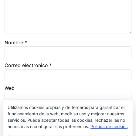
Nombre
*
Correo electrónico
*
Web
Utilizamos cookies propias y de terceros para garantizar el
Guarda mi nombre, correo electrónico y web en
funcionamiento de la web, medir su uso y mejorar nuestros
este navegador para la próxima vez que comente.
servicios. Puede aceptar todas las cookies, rechazar las no
necesarias o configurar sus preferencias.
Política de cookies