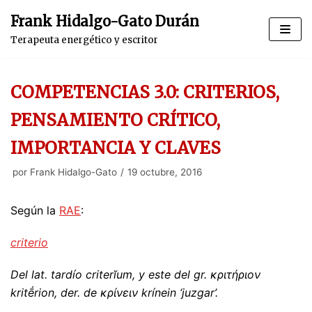
Saltar
Frank Hidalgo-Gato Durán
al
Terapeuta energético y escritor
contenido
COMPETENCIAS 3.0: CRITERIOS,
PENSAMIENTO CRÍTICO,
IMPORTANCIA Y CLAVES
por
Frank Hidalgo-Gato
19 octubre, 2016
Según la
RAE
:
criterio
Del
lat.
tardío criterĭum, y este del
gr.
κριτήριον
kritḗrion,
der.
de κρίνειν krínein ‘juzgar’.